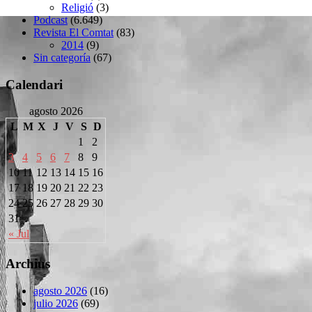
Religió
(3)
Podcast
(6.649)
Revista El Comtat
(83)
2014
(9)
Sin categoría
(67)
Calendari
agosto 2026
L
M
X
J
V
S
D
1
2
3
4
5
6
7
8
9
10
11
12
13
14
15
16
17
18
19
20
21
22
23
24
25
26
27
28
29
30
31
« Jul
Archius
agosto 2026
(16)
julio 2026
(69)