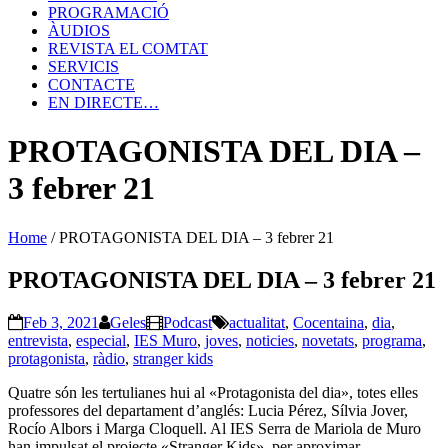
PROGRAMACIÓ
ÀUDIOS
REVISTA EL COMTAT
SERVICIS
CONTACTE
EN DIRECTE…
PROTAGONISTA DEL DIA –
3 febrer 21
Home
/
PROTAGONISTA DEL DIA – 3 febrer 21
PROTAGONISTA DEL DIA – 3 febrer 21
Feb 3, 2021
Geles
Podcast
actualitat
,
Cocentaina
,
dia
,
entrevista
,
especial
,
IES Muro
,
joves
,
noticies
,
novetats
,
programa
,
protagonista
,
ràdio
,
stranger kids
Quatre són les tertulianes hui al «Protagonista del dia», totes elles
professores del departament d’anglés: Lucia Pérez, Sílvia Jover,
Rocío Albors i Marga Cloquell. Al IES Serra de Mariola de Muro
han impulsat el projecte «Stranger Kids», per aproximar