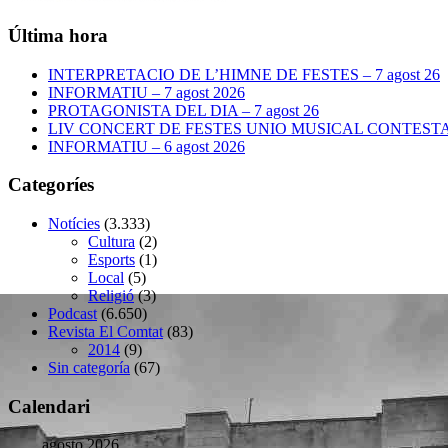
Última hora
INTERPRETACIO DE L’HIMNE DE FESTES – 7 agost 26
INFORMATIU – 7 agost 2026
PROTAGONISTA DEL DIA – 7 agost 26
LIV CONCERT DE FESTES UNIO MUSICAL CONTESTANA
INFORMATIU – 6 agost 2026
Categoríes
Notícies
(3.333)
Cultura
(2)
Esports
(1)
Local
(5)
Religió
(3)
Podcast
(6.650)
Revista El Comtat
(83)
2014
(9)
Sin categoría
(67)
Calendari
agosto 2026