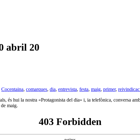
abril 20
,
Cocentaina
,
comarques
,
dia
,
entrevista
,
festa
,
maig
,
primer
,
reivindicac
 és hui la nostra «Protagonista del dia» i, ia telefònica, conversa amb
r de maig.