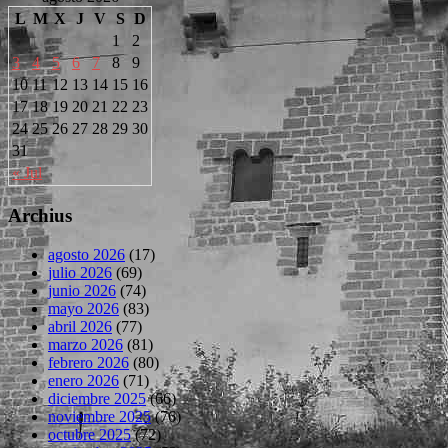
L
M
X
J
V
S
D
1
2
3
4
5
6
7
8
9
10
11
12
13
14
15
16
17
18
19
20
21
22
23
24
25
26
27
28
29
30
31
« Jul
Archius
agosto 2026
(17)
julio 2026
(69)
junio 2026
(74)
mayo 2026
(83)
abril 2026
(77)
marzo 2026
(81)
febrero 2026
(80)
enero 2026
(71)
diciembre 2025
(66)
noviembre 2025
(76)
octubre 2025
(72)