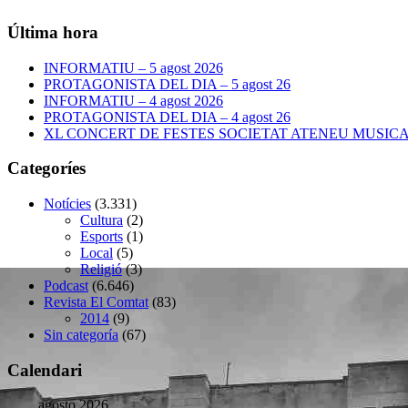
Última hora
INFORMATIU – 5 agost 2026
PROTAGONISTA DEL DIA – 5 agost 26
INFORMATIU – 4 agost 2026
PROTAGONISTA DEL DIA – 4 agost 26
XL CONCERT DE FESTES SOCIETAT ATENEU MUSICAL –
Categoríes
Notícies
(3.331)
Cultura
(2)
Esports
(1)
Local
(5)
Religió
(3)
Podcast
(6.646)
Revista El Comtat
(83)
2014
(9)
Sin categoría
(67)
Calendari
agosto 2026