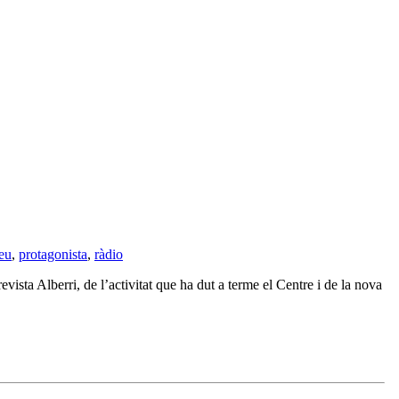
eu
,
protagonista
,
ràdio
ista Alberri, de l’activitat que ha dut a terme el Centre i de la nova