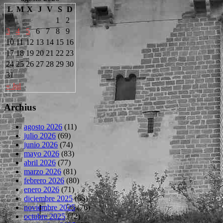
L
M
X
J
V
S
D
1
2
3
4
5
6
7
8
9
10
11
12
13
14
15
16
17
18
19
20
21
22
23
24
25
26
27
28
29
30
31
« Jul
Archius
agosto 2026
(11)
julio 2026
(69)
junio 2026
(74)
mayo 2026
(83)
abril 2026
(77)
marzo 2026
(81)
febrero 2026
(80)
enero 2026
(71)
diciembre 2025
(66)
noviembre 2025
(76)
octubre 2025
(72)