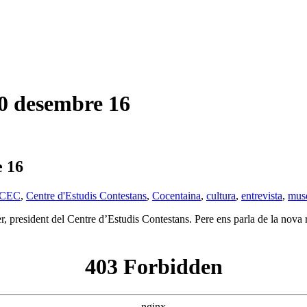
 desembre 16
 16
CEC
,
Centre d'Estudis Contestans
,
Cocentaina
,
cultura
,
entrevista
,
mus
 president del Centre d’Estudis Contestans. Pere ens parla de la nova rev