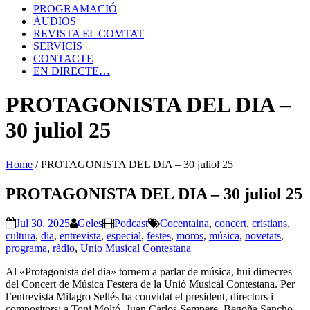
PROGRAMACIÓ
ÀUDIOS
REVISTA EL COMTAT
SERVICIS
CONTACTE
EN DIRECTE…
PROTAGONISTA DEL DIA –
30 juliol 25
Home
/
PROTAGONISTA DEL DIA – 30 juliol 25
PROTAGONISTA DEL DIA – 30 juliol 25
Jul 30, 2025
Geles
Podcast
Cocentaina
,
concert
,
cristians
,
cultura
,
dia
,
entrevista
,
especial
,
festes
,
moros
,
música
,
novetats
,
programa
,
ràdio
,
Unio Musical Contestana
Al «Protagonista del dia» tornem a parlar de música, hui dimecres
del Concert de Música Festera de la Unió Musical Contestana. Per
l’entrevista Milagro Sellés ha convidat el president, directors i
compositors; a Toni Moltó, Juan Carlos Sempere, Begoña Sancho,