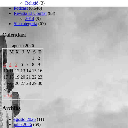
Religió
(3)
Podcast
(6.646)
Revista El Comtat
(83)
2014
(9)
Sin categoría
(67)
Calendari
agosto 2026
L
M
X
J
V
S
D
1
2
3
4
5
6
7
8
9
10
11
12
13
14
15
16
17
18
19
20
21
22
23
24
25
26
27
28
29
30
31
« Jul
Archius
agosto 2026
(11)
julio 2026
(69)