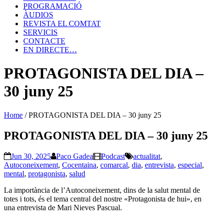
PROGRAMACIÓ
ÀUDIOS
REVISTA EL COMTAT
SERVICIS
CONTACTE
EN DIRECTE…
PROTAGONISTA DEL DIA –
30 juny 25
Home
/
PROTAGONISTA DEL DIA – 30 juny 25
PROTAGONISTA DEL DIA – 30 juny 25
Jun 30, 2025
Paco Gadea
Podcast
actualitat
,
Autoconeixement
,
Cocentaina
,
comarcal
,
dia
,
entrevista
,
especial
,
mental
,
protagonista
,
salud
La importància de l’Autoconeixement, dins de la salut mental de
totes i tots, és el tema central del nostre «Protagonista de hui», en
una entrevista de Mari Nieves Pascual.