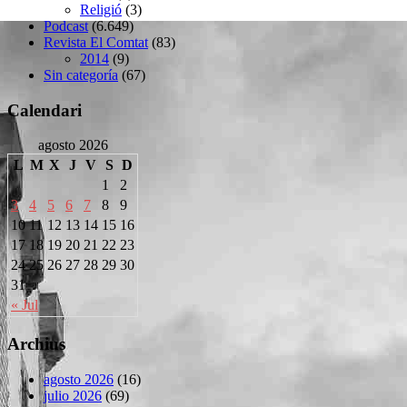
Religió
(3)
Podcast
(6.649)
Revista El Comtat
(83)
2014
(9)
Sin categoría
(67)
Calendari
agosto 2026
L
M
X
J
V
S
D
1
2
3
4
5
6
7
8
9
10
11
12
13
14
15
16
17
18
19
20
21
22
23
24
25
26
27
28
29
30
31
« Jul
Archius
agosto 2026
(16)
julio 2026
(69)