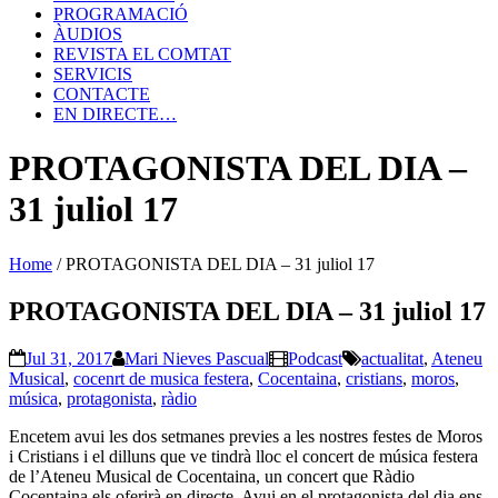
PROGRAMACIÓ
ÀUDIOS
REVISTA EL COMTAT
SERVICIS
CONTACTE
EN DIRECTE…
PROTAGONISTA DEL DIA –
31 juliol 17
Home
/
PROTAGONISTA DEL DIA – 31 juliol 17
PROTAGONISTA DEL DIA – 31 juliol 17
Jul 31, 2017
Mari Nieves Pascual
Podcast
actualitat
,
Ateneu
Musical
,
cocenrt de musica festera
,
Cocentaina
,
cristians
,
moros
,
música
,
protagonista
,
ràdio
Encetem avui les dos setmanes previes a les nostres festes de Moros
i Cristians i el dilluns que ve tindrà lloc el concert de música festera
de l’Ateneu Musical de Cocentaina, un concert que Ràdio
Cocentaina els oferirà en directe. Avui en el protagonista del dia ens