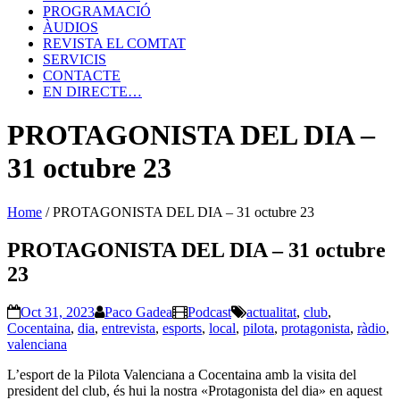
PROGRAMACIÓ
ÀUDIOS
REVISTA EL COMTAT
SERVICIS
CONTACTE
EN DIRECTE…
PROTAGONISTA DEL DIA –
31 octubre 23
Home
/
PROTAGONISTA DEL DIA – 31 octubre 23
PROTAGONISTA DEL DIA – 31 octubre
23
Oct 31, 2023
Paco Gadea
Podcast
actualitat
,
club
,
Cocentaina
,
dia
,
entrevista
,
esports
,
local
,
pilota
,
protagonista
,
ràdio
,
valenciana
L’esport de la Pilota Valenciana a Cocentaina amb la visita del
president del club, és hui la nostra «Protagonista del dia» en aquest