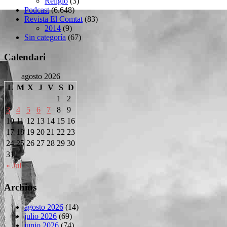
Religió
(3)
Podcast
(6.648)
Revista El Comtat
(83)
2014
(9)
Sin categoría
(67)
Calendari
agosto 2026
L
M
X
J
V
S
D
1
2
3
4
5
6
7
8
9
10
11
12
13
14
15
16
17
18
19
20
21
22
23
24
25
26
27
28
29
30
31
« Jul
Archius
agosto 2026
(14)
julio 2026
(69)
junio 2026
(74)