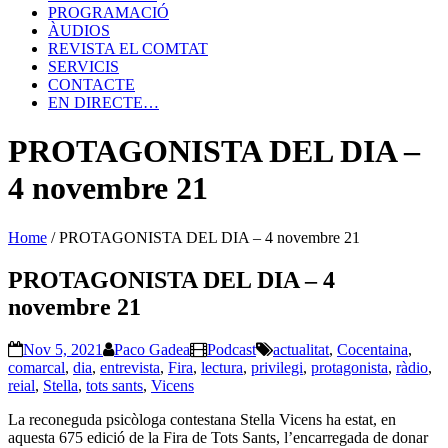
PROGRAMACIÓ
ÀUDIOS
REVISTA EL COMTAT
SERVICIS
CONTACTE
EN DIRECTE…
PROTAGONISTA DEL DIA –
4 novembre 21
Home
/
PROTAGONISTA DEL DIA – 4 novembre 21
PROTAGONISTA DEL DIA – 4
novembre 21
Nov 5, 2021
Paco Gadea
Podcast
actualitat
,
Cocentaina
,
comarcal
,
dia
,
entrevista
,
Fira
,
lectura
,
privilegi
,
protagonista
,
ràdio
,
reial
,
Stella
,
tots sants
,
Vicens
La reconeguda psicòloga contestana Stella Vicens ha estat, en
aquesta 675 edició de la Fira de Tots Sants, l’encarregada de donar