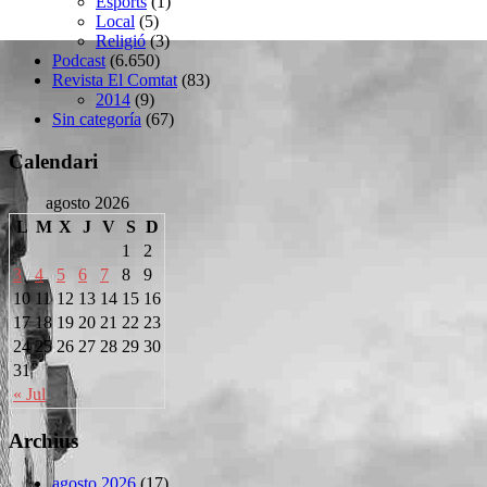
Esports
(1)
Local
(5)
Religió
(3)
Podcast
(6.650)
Revista El Comtat
(83)
2014
(9)
Sin categoría
(67)
Calendari
agosto 2026
L
M
X
J
V
S
D
1
2
3
4
5
6
7
8
9
10
11
12
13
14
15
16
17
18
19
20
21
22
23
24
25
26
27
28
29
30
31
« Jul
Archius
agosto 2026
(17)