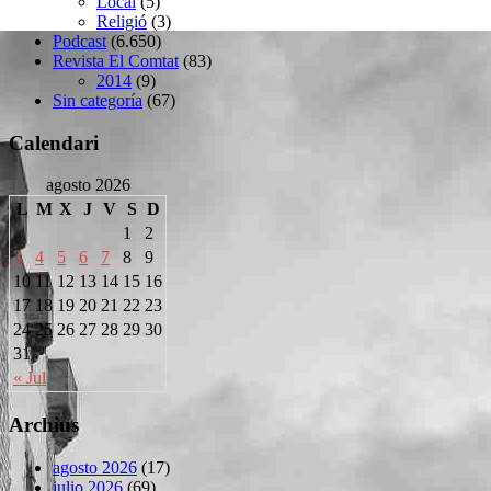
Local
(5)
Religió
(3)
Podcast
(6.650)
Revista El Comtat
(83)
2014
(9)
Sin categoría
(67)
Calendari
agosto 2026
L
M
X
J
V
S
D
1
2
3
4
5
6
7
8
9
10
11
12
13
14
15
16
17
18
19
20
21
22
23
24
25
26
27
28
29
30
31
« Jul
Archius
agosto 2026
(17)
julio 2026
(69)