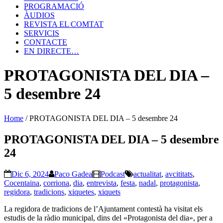
PROGRAMACIÓ
ÀUDIOS
REVISTA EL COMTAT
SERVICIS
CONTACTE
EN DIRECTE…
PROTAGONISTA DEL DIA –
5 desembre 24
Home
/
PROTAGONISTA DEL DIA – 5 desembre 24
PROTAGONISTA DEL DIA – 5 desembre
24
Dic 6, 2024
Paco Gadea
Podcast
actualitat
,
avcititats
,
Cocentaina
,
corriona
,
dia
,
entrevista
,
festa
,
nadal
,
protagonista
,
regidora
,
tradicions
,
xiquetes
,
xiquets
La regidora de tradicions de l’Ajuntament contestà ha visitat els
estudis de la ràdio municipal, dins del «Protagonista del dia», per a