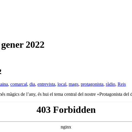
ener 2022
2
aina
,
comarcal
,
dia
,
entrevista
,
local
,
mags
,
protagonista
,
ràdio
,
Reis
 màgics de l’any, és hui el tema central del nostre «Protagonista del d