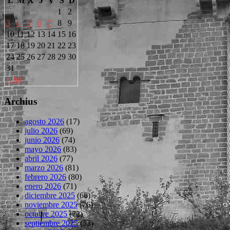
L
M
X
J
V
S
D
1
2
3
4
5
6
7
8
9
10
11
12
13
14
15
16
17
18
19
20
21
22
23
24
25
26
27
28
29
30
31
« Jul
Archius
agosto 2026
(17)
julio 2026
(69)
junio 2026
(74)
mayo 2026
(83)
abril 2026
(77)
marzo 2026
(81)
febrero 2026
(80)
enero 2026
(71)
diciembre 2025
(66)
noviembre 2025
(76)
octubre 2025
(72)
septiembre 2025
(53)