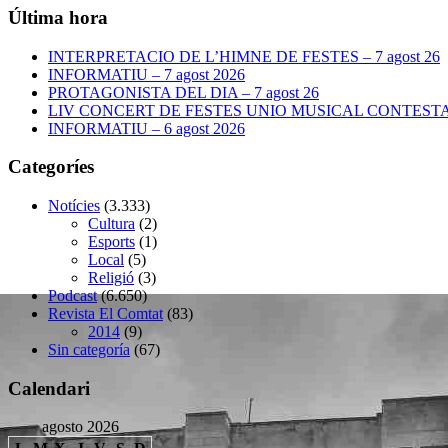
Última hora
INTERPRETACIO DE L’HIMNE DE FESTES – 7 agost 26
INFORMATIU – 7 agost 2026
PROTAGONISTA DEL DIA – 7 agost 26
LIV CONCERT DE FESTES UNIO MUSICAL CONTESTANA
INFORMATIU – 6 agost 2026
Categoríes
Notícies
(3.333)
Cultura
(2)
Esports
(1)
Local
(5)
Religió
(3)
Podcast
(6.650)
Revista El Comtat
(83)
2014
(9)
Sin categoría
(67)
Calendari
agosto 2026