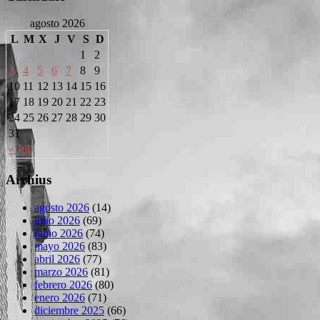
agosto 2026
L
M
X
J
V
S
D
1
2
3
4
5
6
7
8
9
10
11
12
13
14
15
16
17
18
19
20
21
22
23
24
25
26
27
28
29
30
31
« Jul
Archius
agosto 2026
(14)
julio 2026
(69)
junio 2026
(74)
mayo 2026
(83)
abril 2026
(77)
marzo 2026
(81)
febrero 2026
(80)
enero 2026
(71)
diciembre 2025
(66)