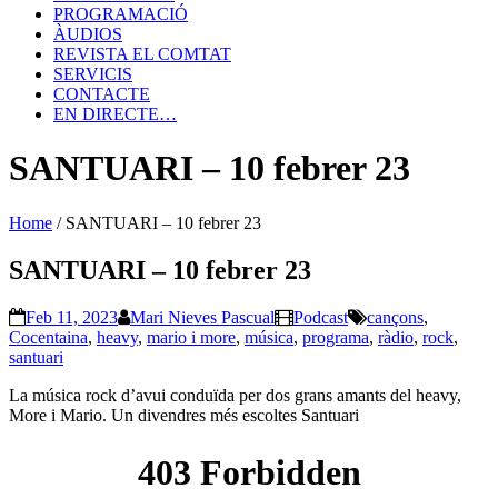
PROGRAMACIÓ
ÀUDIOS
REVISTA EL COMTAT
SERVICIS
CONTACTE
EN DIRECTE…
SANTUARI – 10 febrer 23
Home
/
SANTUARI – 10 febrer 23
SANTUARI – 10 febrer 23
Feb 11, 2023
Mari Nieves Pascual
Podcast
cançons
,
Cocentaina
,
heavy
,
mario i more
,
música
,
programa
,
ràdio
,
rock
,
santuari
La música rock d’avui conduïda per dos grans amants del heavy,
More i Mario. Un divendres més escoltes Santuari