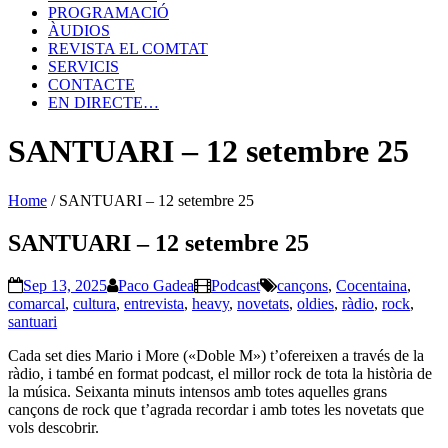
PROGRAMACIÓ
ÀUDIOS
REVISTA EL COMTAT
SERVICIS
CONTACTE
EN DIRECTE…
SANTUARI – 12 setembre 25
Home
/
SANTUARI – 12 setembre 25
SANTUARI – 12 setembre 25
Sep 13, 2025
Paco Gadea
Podcast
cançons
,
Cocentaina
,
comarcal
,
cultura
,
entrevista
,
heavy
,
novetats
,
oldies
,
ràdio
,
rock
,
santuari
Cada set dies Mario i More («Doble M») t’ofereixen a través de la
ràdio, i també en format podcast, el millor rock de tota la història de
la música. Seixanta minuts intensos amb totes aquelles grans
cançons de rock que t’agrada recordar i amb totes les novetats que
vols descobrir.