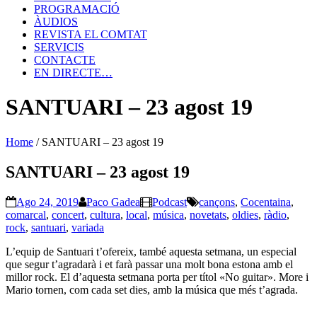
PROGRAMACIÓ
ÀUDIOS
REVISTA EL COMTAT
SERVICIS
CONTACTE
EN DIRECTE…
SANTUARI – 23 agost 19
Home
/
SANTUARI – 23 agost 19
SANTUARI – 23 agost 19
Ago 24, 2019
Paco Gadea
Podcast
cançons
,
Cocentaina
,
comarcal
,
concert
,
cultura
,
local
,
música
,
novetats
,
oldies
,
ràdio
,
rock
,
santuari
,
variada
L’equip de Santuari t’ofereix, també aquesta setmana, un especial
que segur t’agradarà i et farà passar una molt bona estona amb el
millor rock. El d’aquesta setmana porta per títol «No guitar». More i
Mario tornen, com cada set dies, amb la música que més t’agrada.