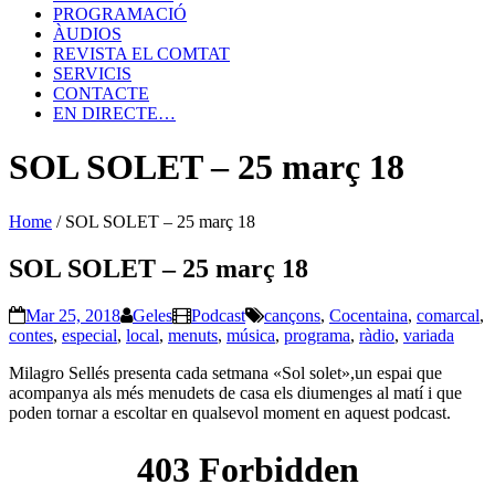
PROGRAMACIÓ
ÀUDIOS
REVISTA EL COMTAT
SERVICIS
CONTACTE
EN DIRECTE…
SOL SOLET – 25 març 18
Home
/
SOL SOLET – 25 març 18
SOL SOLET – 25 març 18
Mar 25, 2018
Geles
Podcast
cançons
,
Cocentaina
,
comarcal
,
contes
,
especial
,
local
,
menuts
,
música
,
programa
,
ràdio
,
variada
Milagro Sellés presenta cada setmana «Sol solet»,un espai que
acompanya als més menudets de casa els diumenges al matí i que
poden tornar a escoltar en qualsevol moment en aquest podcast.