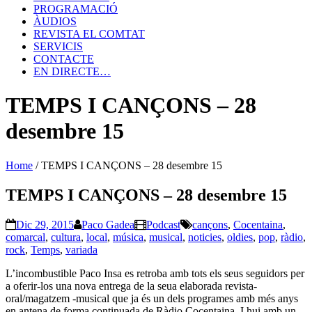
PROGRAMACIÓ
ÀUDIOS
REVISTA EL COMTAT
SERVICIS
CONTACTE
EN DIRECTE…
TEMPS I CANÇONS – 28
desembre 15
Home
/
TEMPS I CANÇONS – 28 desembre 15
TEMPS I CANÇONS – 28 desembre 15
Dic 29, 2015
Paco Gadea
Podcast
cançons
,
Cocentaina
,
comarcal
,
cultura
,
local
,
música
,
musical
,
noticies
,
oldies
,
pop
,
ràdio
,
rock
,
Temps
,
variada
L’incombustible Paco Insa es retroba amb tots els seus seguidors per
a oferir-los una nova entrega de la seua elaborada revista-
oral/magatzem -musical que ja és un dels programes amb més anys
en antena de forma continuada de Ràdio Cocentaina. I hui amb un