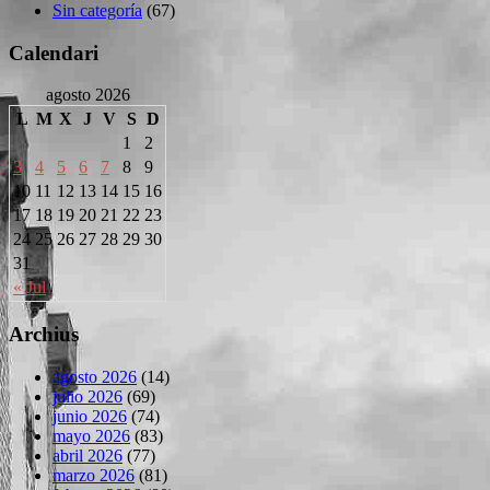
Sin categoría
(67)
Calendari
agosto 2026
L
M
X
J
V
S
D
1
2
3
4
5
6
7
8
9
10
11
12
13
14
15
16
17
18
19
20
21
22
23
24
25
26
27
28
29
30
31
« Jul
Archius
agosto 2026
(14)
julio 2026
(69)
junio 2026
(74)
mayo 2026
(83)
abril 2026
(77)
marzo 2026
(81)