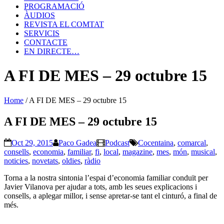
PROGRAMACIÓ
ÀUDIOS
REVISTA EL COMTAT
SERVICIS
CONTACTE
EN DIRECTE…
A FI DE MES – 29 octubre 15
Home
/
A FI DE MES – 29 octubre 15
A FI DE MES – 29 octubre 15
Oct 29, 2015
Paco Gadea
Podcast
Cocentaina
,
comarcal
,
consells
,
economia
,
familiar
,
fi
,
local
,
magazine
,
mes
,
món
,
musical
,
noticies
,
novetats
,
oldies
,
ràdio
Torna a la nostra sintonia l’espai d’economia familiar conduït per
Javier Vilanova per ajudar a tots, amb les seues explicacions i
consells, a aplegar millor, i sense apretar-se tant el cinturó, a final de
més.