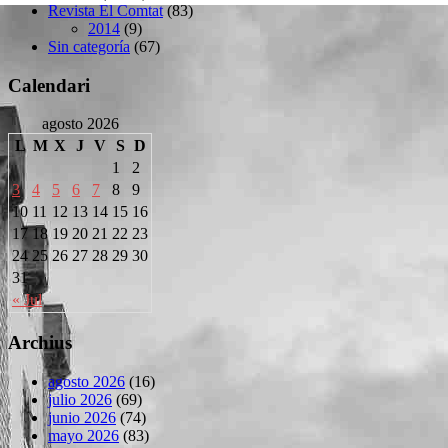
Revista El Comtat
(83)
2014
(9)
Sin categoría
(67)
Calendari
agosto 2026
L
M
X
J
V
S
D
1
2
3
4
5
6
7
8
9
10
11
12
13
14
15
16
17
18
19
20
21
22
23
24
25
26
27
28
29
30
31
« Jul
Archius
agosto 2026
(16)
julio 2026
(69)
junio 2026
(74)
mayo 2026
(83)