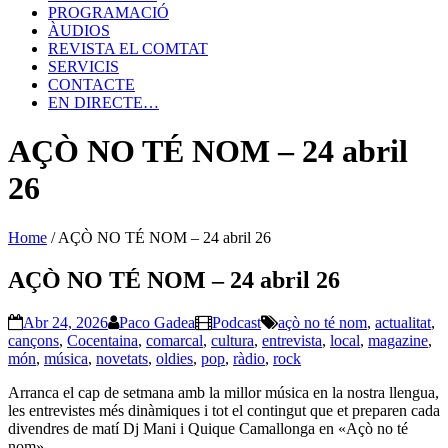
PROGRAMACIÓ
ÀUDIOS
REVISTA EL COMTAT
SERVICIS
CONTACTE
EN DIRECTE…
AÇÒ NO TÉ NOM – 24 abril
26
Home
/
AÇÒ NO TÉ NOM – 24 abril 26
AÇÒ NO TÉ NOM – 24 abril 26
Abr 24, 2026
Paco Gadea
Podcast
açò no té nom
,
actualitat
,
cançons
,
Cocentaina
,
comarcal
,
cultura
,
entrevista
,
local
,
magazine
,
món
,
música
,
novetats
,
oldies
,
pop
,
ràdio
,
rock
Arranca el cap de setmana amb la millor música en la nostra llengua,
les entrevistes més dinàmiques i tot el contingut que et preparen cada
divendres de matí Dj Mani i Quique Camallonga en «Açò no té
nom».