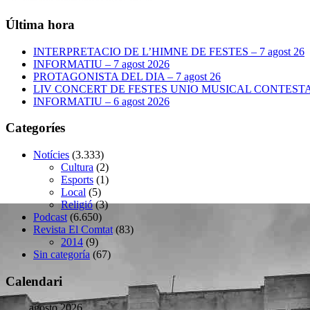
Última hora
INTERPRETACIO DE L’HIMNE DE FESTES – 7 agost 26
INFORMATIU – 7 agost 2026
PROTAGONISTA DEL DIA – 7 agost 26
LIV CONCERT DE FESTES UNIO MUSICAL CONTESTANA
INFORMATIU – 6 agost 2026
Categoríes
Notícies
(3.333)
Cultura
(2)
Esports
(1)
Local
(5)
Religió
(3)
Podcast
(6.650)
Revista El Comtat
(83)
2014
(9)
Sin categoría
(67)
Calendari
agosto 2026