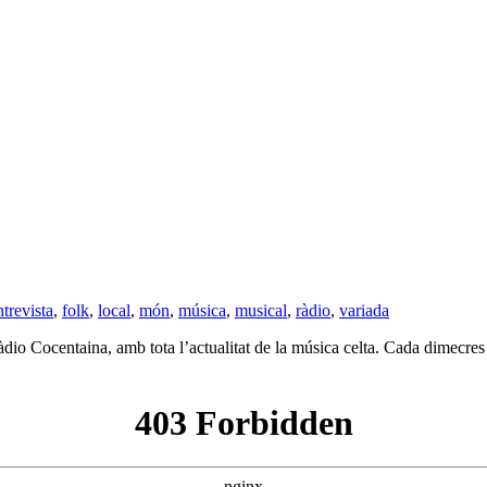
ntrevista
,
folk
,
local
,
món
,
música
,
musical
,
ràdio
,
variada
io Cocentaina, amb tota l’actualitat de la música celta. Cada dimecres 