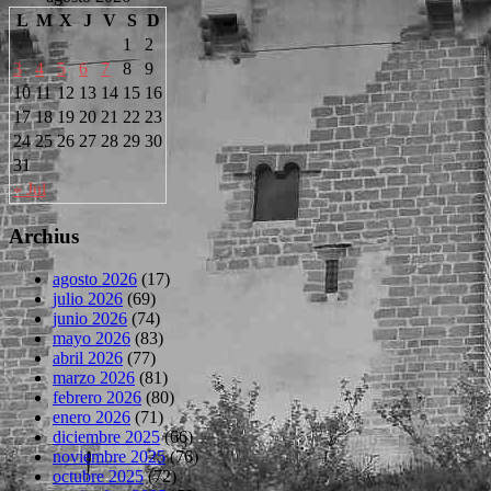
L
M
X
J
V
S
D
1
2
3
4
5
6
7
8
9
10
11
12
13
14
15
16
17
18
19
20
21
22
23
24
25
26
27
28
29
30
31
« Jul
Archius
agosto 2026
(17)
julio 2026
(69)
junio 2026
(74)
mayo 2026
(83)
abril 2026
(77)
marzo 2026
(81)
febrero 2026
(80)
enero 2026
(71)
diciembre 2025
(66)
noviembre 2025
(76)
octubre 2025
(72)