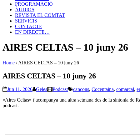
PROGRAMACIÓ
ÀUDIOS
REVISTA EL COMTAT
SERVICIS
CONTACTE
EN DIRECTE…
AIRES CELTAS – 10 juny 26
Home
/
AIRES CELTAS – 10 juny 26
AIRES CELTAS – 10 juny 26
Jun 11, 2026
Geles
Podcast
cançons
,
Cocentaina
,
comarcal
,
e
«Aires Celtas» t’acompanya una altra setmana des de la sintonia de Ràd
pòdcast.