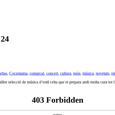
 24
eltas
,
Cocentaina
,
comarcal
,
concert
,
cultura
,
món
,
música
,
novetats
,
ol
llor selecció de música d’estil celta que et prepara amb molta cura tot 