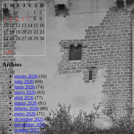
L
M
X
J
V
S
D
1
2
3
4
5
6
7
8
9
10
11
12
13
14
15
16
17
18
19
20
21
22
23
24
25
26
27
28
29
30
31
« Jul
Archius
agosto 2026
(16)
julio 2026
(69)
junio 2026
(74)
mayo 2026
(83)
abril 2026
(77)
marzo 2026
(81)
febrero 2026
(80)
enero 2026
(71)
diciembre 2025
(66)
noviembre 2025
(76)
octubre 2025
(72)