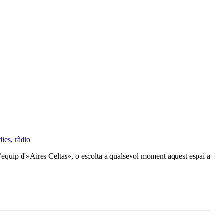
dies
,
ràdio
l’equip d'»Aires Celtas», o escolta a qualsevol moment aquest espai a