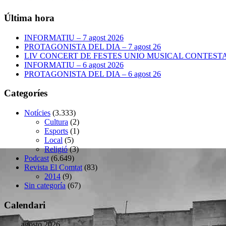
Última hora
INFORMATIU – 7 agost 2026
PROTAGONISTA DEL DIA – 7 agost 26
LIV CONCERT DE FESTES UNIO MUSICAL CONTESTANA
INFORMATIU – 6 agost 2026
PROTAGONISTA DEL DIA – 6 agost 26
Categoríes
Notícies
(3.333)
Cultura
(2)
Esports
(1)
Local
(5)
Religió
(3)
Podcast
(6.649)
Revista El Comtat
(83)
2014
(9)
Sin categoría
(67)
Calendari
agosto 2026