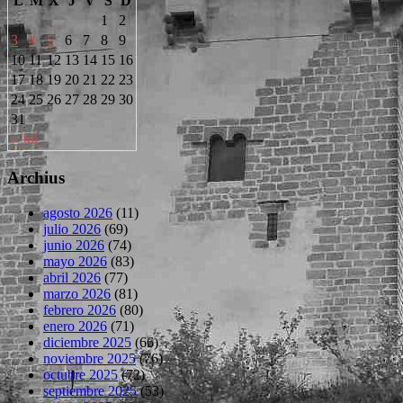
L
M
X
J
V
S
D
1
2
3
4
5
6
7
8
9
10
11
12
13
14
15
16
17
18
19
20
21
22
23
24
25
26
27
28
29
30
31
« Jul
Archius
agosto 2026
(11)
julio 2026
(69)
junio 2026
(74)
mayo 2026
(83)
abril 2026
(77)
marzo 2026
(81)
febrero 2026
(80)
enero 2026
(71)
diciembre 2025
(66)
noviembre 2025
(76)
octubre 2025
(72)
septiembre 2025
(53)