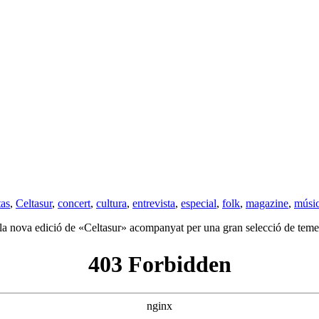
tas
,
Celtasur
,
concert
,
cultura
,
entrevista
,
especial
,
folk
,
magazine
,
músi
 la nova edició de «Celtasur» acompanyat per una gran selecció de teme