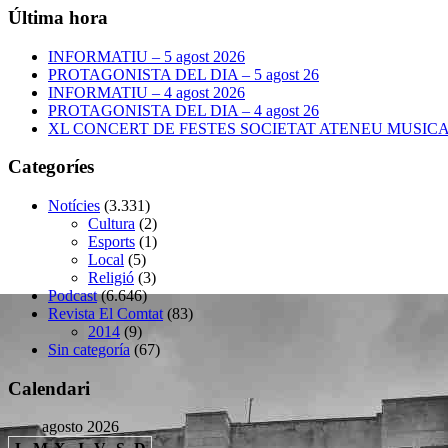
Última hora
INFORMATIU – 5 agost 2026
PROTAGONISTA DEL DIA – 5 agost 26
INFORMATIU – 4 agost 2026
PROTAGONISTA DEL DIA – 4 agost 26
XL CONCERT DE FESTES SOCIETAT ATENEU MUSICAL –
Categoríes
Notícies
(3.331)
Cultura
(2)
Esports
(1)
Local
(5)
Religió
(3)
Podcast
(6.646)
Revista El Comtat
(83)
2014
(9)
Sin categoría
(67)
Calendari
agosto 2026