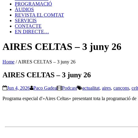
PROGRAMACIÓ
ÀUDIOS
REVISTA EL COMTAT
SERVICIS
CONTACTE
EN DIRECTE…
AIRES CELTAS – 3 juny 26
Home
/
AIRES CELTAS – 3 juny 26
AIRES CELTAS – 3 juny 26
Jun 4, 2026
Paco Gadea
Podcast
actualitat
,
aires
,
cançons
,
cel
Programa especial d'»Aires Celtas» presentant tota la programació de