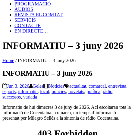
PROGRAMACIÓ
ÀUDIOS
REVISTA EL COMTAT
SERVICIS
CONTACTE
EN DIRECTE…
INFORMATIU – 3 juny 2026
Home
/
INFORMATIU – 3 juny 2026
INFORMATIU – 3 juny 2026
Jun 3, 2026
Geles
Notícies
actualitat
,
comarcal
,
entrevista
,
esports
,
informatiu
,
local
,
noticies
,
novetats
,
política
,
ràdio
,
successos
,
variada
Informatiu de hui dimecres 3 de juny de 2026. Ací escoltaran tota la
informació de Cocentaina i comarca, un temps d’informació
presentat per Milagro Sellés a la sintonia de ràdio Cocentaina.