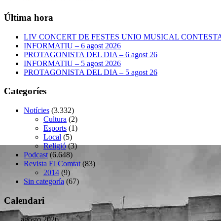
Última hora
LIV CONCERT DE FESTES UNIO MUSICAL CONTESTANA
INFORMATIU – 6 agost 2026
PROTAGONISTA DEL DIA – 6 agost 26
INFORMATIU – 5 agost 2026
PROTAGONISTA DEL DIA – 5 agost 26
Categoríes
Notícies
(3.332)
Cultura
(2)
Esports
(1)
Local
(5)
Religió
(3)
Podcast
(6.648)
Revista El Comtat
(83)
2014
(9)
Sin categoría
(67)
Calendari
agosto 2026