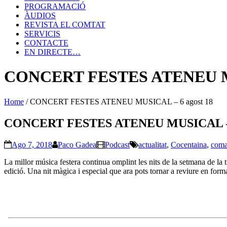
PROGRAMACIÓ
ÀUDIOS
REVISTA EL COMTAT
SERVICIS
CONTACTE
EN DIRECTE…
CONCERT FESTES ATENEU MU
Home
/
CONCERT FESTES ATENEU MUSICAL – 6 agost 18
CONCERT FESTES ATENEU MUSICAL – 6
Ago 7, 2018
Paco Gadea
Podcast
actualitat
,
Cocentaina
,
coma
La millor música festera continua omplint les nits de la setmana de la 
edició. Una nit màgica i especial que ara pots tornar a reviure en form