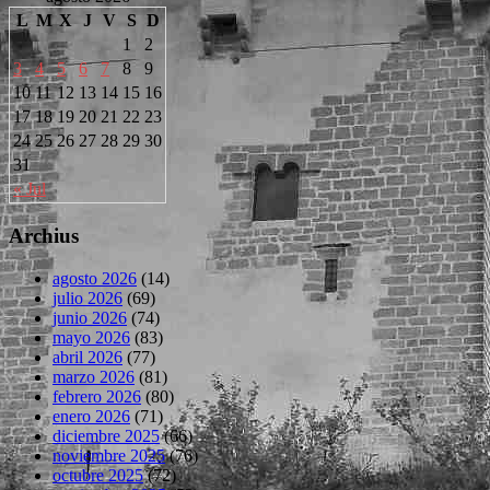
L
M
X
J
V
S
D
1
2
3
4
5
6
7
8
9
10
11
12
13
14
15
16
17
18
19
20
21
22
23
24
25
26
27
28
29
30
31
« Jul
Archius
agosto 2026
(14)
julio 2026
(69)
junio 2026
(74)
mayo 2026
(83)
abril 2026
(77)
marzo 2026
(81)
febrero 2026
(80)
enero 2026
(71)
diciembre 2025
(66)
noviembre 2025
(76)
octubre 2025
(72)