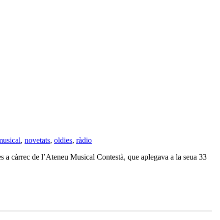
musical
,
novetats
,
oldies
,
ràdio
stes a càrrec de l’Ateneu Musical Contestà, que aplegava a la seua 33