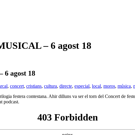
SICAL – 6 agost 18
 agost 18
rcal
,
concert
,
cristians
,
cultura
,
directe
,
especial
,
local
,
moros
,
música
,
trilogia festera contestana. Ahir dilluns va ser el torn del Concert de fe
at podcast.