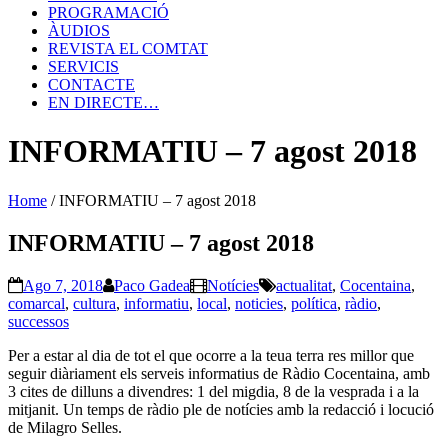
PROGRAMACIÓ
ÀUDIOS
REVISTA EL COMTAT
SERVICIS
CONTACTE
EN DIRECTE…
INFORMATIU – 7 agost 2018
Home
/
INFORMATIU – 7 agost 2018
INFORMATIU – 7 agost 2018
Ago 7, 2018
Paco Gadea
Notícies
actualitat
,
Cocentaina
,
comarcal
,
cultura
,
informatiu
,
local
,
noticies
,
política
,
ràdio
,
successos
Per a estar al dia de tot el que ocorre a la teua terra res millor que
seguir diàriament els serveis informatius de Ràdio Cocentaina, amb
3 cites de dilluns a divendres: 1 del migdia, 8 de la vesprada i a la
mitjanit. Un temps de ràdio ple de notícies amb la redacció i locució
de Milagro Selles.