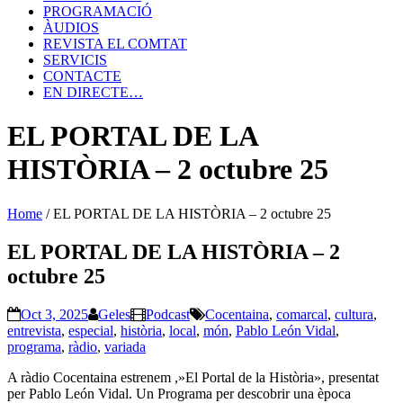
PROGRAMACIÓ
ÀUDIOS
REVISTA EL COMTAT
SERVICIS
CONTACTE
EN DIRECTE…
EL PORTAL DE LA
HISTÒRIA – 2 octubre 25
Home
/
EL PORTAL DE LA HISTÒRIA – 2 octubre 25
EL PORTAL DE LA HISTÒRIA – 2
octubre 25
Oct 3, 2025
Geles
Podcast
Cocentaina
,
comarcal
,
cultura
,
entrevista
,
especial
,
història
,
local
,
món
,
Pablo León Vidal
,
programa
,
ràdio
,
variada
A ràdio Cocentaina estrenem ,»El Portal de la Història», presentat
per Pablo León Vidal. Un Programa per descobrir una època