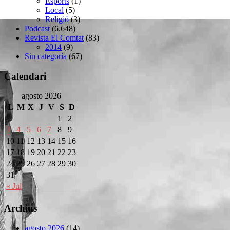
Esports
(1)
Local
(5)
Religió
(3)
Podcast
(6.648)
Revista El Comtat
(83)
2014
(9)
Sin categoría
(67)
Calendari
agosto 2026
L
M
X
J
V
S
D
1
2
3
4
5
6
7
8
9
10
11
12
13
14
15
16
17
18
19
20
21
22
23
24
25
26
27
28
29
30
31
« Jul
Archius
agosto 2026
(14)