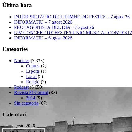
Última hora
INTERPRETACIO DE L’HIMNE DE FESTES – 7 agost 26
INFORMATIU – 7 agost 2026
PROTAGONISTA DEL DIA – 7 agost 26
LIV CONCERT DE FESTES UNIO MUSICAL CONTESTANA
INFORMATIU – 6 agost 2026
Categoríes
Notícies
(3.333)
Cultura
(2)
Esports
(1)
Local
(5)
Religió
(3)
Podcast
(6.650)
Revista El Comtat
(83)
2014
(9)
Sin categoría
(67)
Calendari
agosto 2026