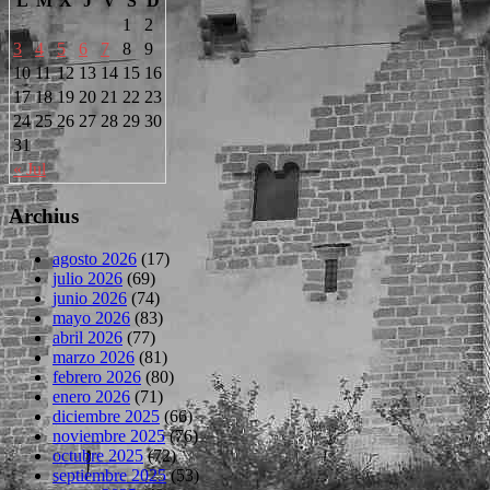
L
M
X
J
V
S
D
1
2
3
4
5
6
7
8
9
10
11
12
13
14
15
16
17
18
19
20
21
22
23
24
25
26
27
28
29
30
31
« Jul
Archius
agosto 2026
(17)
julio 2026
(69)
junio 2026
(74)
mayo 2026
(83)
abril 2026
(77)
marzo 2026
(81)
febrero 2026
(80)
enero 2026
(71)
diciembre 2025
(66)
noviembre 2025
(76)
octubre 2025
(72)
septiembre 2025
(53)