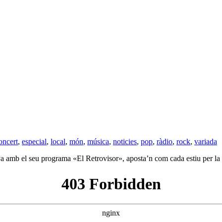
oncert
,
especial
,
local
,
món
,
música
,
noticies
,
pop
,
ràdio
,
rock
,
variada
a amb el seu programa «El Retrovisor», aposta’n com cada estiu per la 