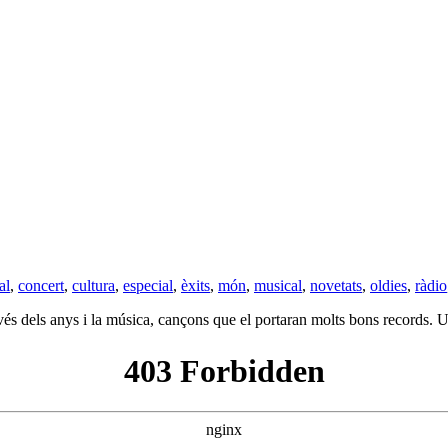
al
,
concert
,
cultura
,
especial
,
èxits
,
món
,
musical
,
novetats
,
oldies
,
ràdio
vés dels anys i la música, cançons que el portaran molts bons records. 