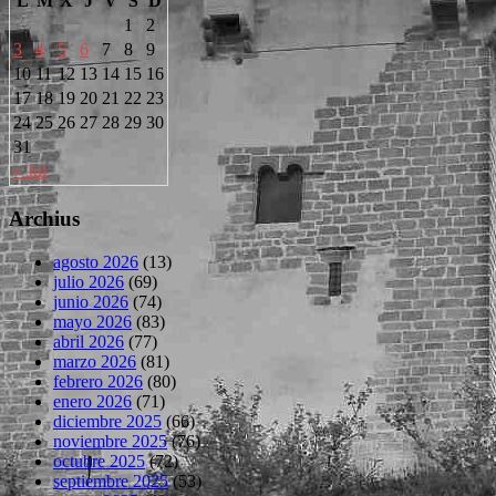
L
M
X
J
V
S
D
1
2
3
4
5
6
7
8
9
10
11
12
13
14
15
16
17
18
19
20
21
22
23
24
25
26
27
28
29
30
31
« Jul
Archius
agosto 2026
(13)
julio 2026
(69)
junio 2026
(74)
mayo 2026
(83)
abril 2026
(77)
marzo 2026
(81)
febrero 2026
(80)
enero 2026
(71)
diciembre 2025
(66)
noviembre 2025
(76)
octubre 2025
(72)
septiembre 2025
(53)