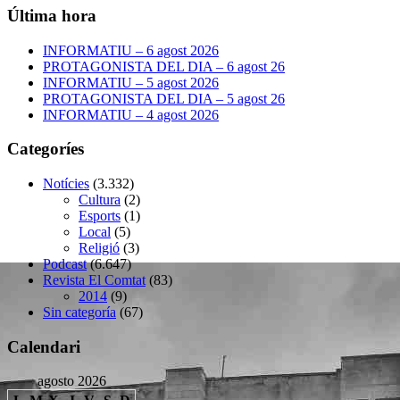
Última hora
INFORMATIU – 6 agost 2026
PROTAGONISTA DEL DIA – 6 agost 26
INFORMATIU – 5 agost 2026
PROTAGONISTA DEL DIA – 5 agost 26
INFORMATIU – 4 agost 2026
Categoríes
Notícies
(3.332)
Cultura
(2)
Esports
(1)
Local
(5)
Religió
(3)
Podcast
(6.647)
Revista El Comtat
(83)
2014
(9)
Sin categoría
(67)
Calendari
agosto 2026