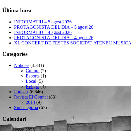
Última hora
INFORMATIU – 5 agost 2026
PROTAGONISTA DEL DIA – 5 agost 26
INFORMATIU – 4 agost 2026
PROTAGONISTA DEL DIA – 4 agost 26
XL CONCERT DE FESTES SOCIETAT ATENEU MUSICAL –
Categoríes
Notícies
(3.331)
Cultura
(2)
Esports
(1)
Local
(5)
Religió
(3)
Podcast
(6.646)
Revista El Comtat
(83)
2014
(9)
Sin categoría
(67)
Calendari
agosto 2026