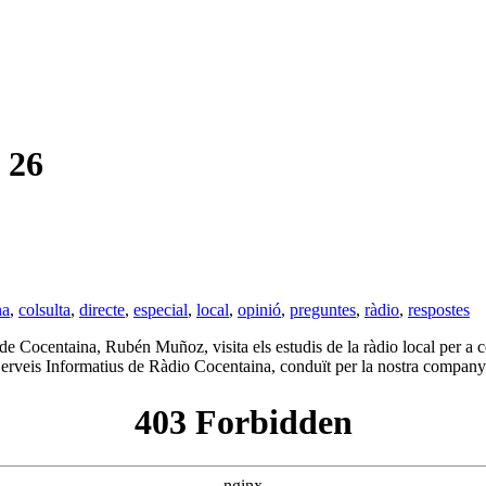
 26
na
,
colsulta
,
directe
,
especial
,
local
,
opinió
,
preguntes
,
ràdio
,
respostes
Cocentaina, Rubén Muñoz, visita els estudis de la ràdio local per a cont
ls Serveis Informatius de Ràdio Cocentaina, conduït per la nostra compan