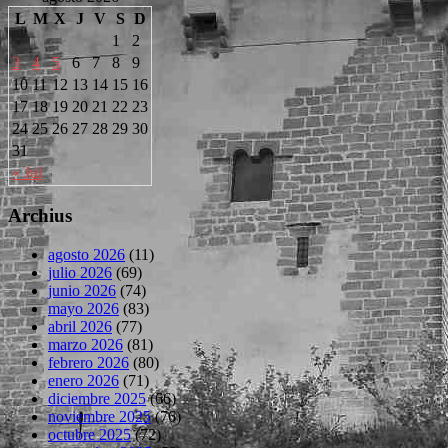
L
M
X
J
V
S
D
1
2
3
4
5
6
7
8
9
10
11
12
13
14
15
16
17
18
19
20
21
22
23
24
25
26
27
28
29
30
31
« Jul
Archius
agosto 2026
(11)
julio 2026
(69)
junio 2026
(74)
mayo 2026
(83)
abril 2026
(77)
marzo 2026
(81)
febrero 2026
(80)
enero 2026
(71)
diciembre 2025
(66)
noviembre 2025
(76)
octubre 2025
(72)