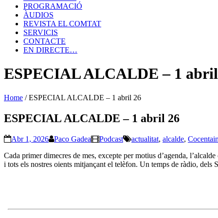
PROGRAMACIÓ
ÀUDIOS
REVISTA EL COMTAT
SERVICIS
CONTACTE
EN DIRECTE…
ESPECIAL ALCALDE – 1 abril
Home
/
ESPECIAL ALCALDE – 1 abril 26
ESPECIAL ALCALDE – 1 abril 26
Abr 1, 2026
Paco Gadea
Podcast
actualitat
,
alcalde
,
Cocentai
Cada primer dimecres de mes, excepte per motius d’agenda, l’alcalde de 
i tots els nostres oients mitjançant el telèfon. Un temps de ràdio, de