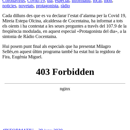
Coronavirus
,
Covid-19
,
dia
,
especial
,
informatiu
,
local
,
món
,
noticies
,
novetats
,
protagonista
,
ràdio
Cada dilluns des que es va declarar l’estat d’alarma per la Covid 19,
Mireia Estepa Olcina, alcaldessa de Cocentaina, ha informat a tots
els oients i ha contestat a les seues preguntes a través del 107.9 de la
freqüència modulada, en aquest especial «Protagonista del dia», a la
sintonia de Ràdio Cocentaina.
Hui posem punt final als especials que ha presentat Milagro
Sellés,en aquest últim programa també ha estat hui la regidora de
Fira, Eugènia Miguel.