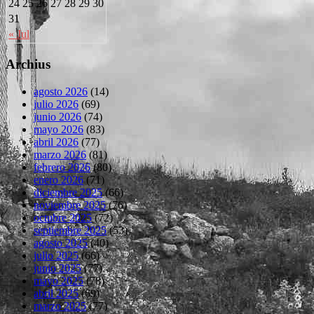
24
25
26
27
28
29
30
31
« Jul
Archius
agosto 2026
(14)
julio 2026
(69)
junio 2026
(74)
mayo 2026
(83)
abril 2026
(77)
marzo 2026
(81)
febrero 2026
(80)
enero 2026
(71)
diciembre 2025
(66)
noviembre 2025
(76)
octubre 2025
(72)
septiembre 2025
(53)
agosto 2025
(40)
julio 2025
(66)
junio 2025
(77)
mayo 2025
(78)
abril 2025
(69)
marzo 2025
(77)