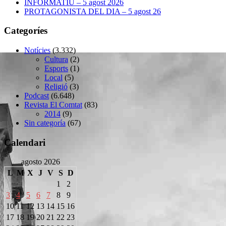
INFORMATIU – 5 agost 2026
PROTAGONISTA DEL DIA – 5 agost 26
Categoríes
Notícies
(3.332)
Cultura
(2)
Esports
(1)
Local
(5)
Religió
(3)
Podcast
(6.648)
Revista El Comtat
(83)
2014
(9)
Sin categoría
(67)
Calendari
agosto 2026
L
M
X
J
V
S
D
1
2
3
4
5
6
7
8
9
10
11
12
13
14
15
16
17
18
19
20
21
22
23