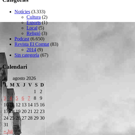
Notícies
(3.333)
Cultura
(2)
Esports
(1)
Local
(5)
Religió
(3)
Podcast
(6.650)
Revista El Comtat
(83)
2014
(9)
Sin categoría
(67)
Calendari
agosto 2026
L
M
X
J
V
S
D
1
2
3
4
5
6
7
8
9
10
11
12
13
14
15
16
17
18
19
20
21
22
23
24
25
26
27
28
29
30
31
« Jul