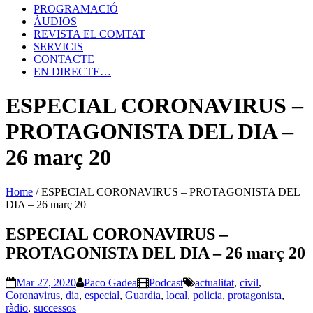
PROGRAMACIÓ
ÀUDIOS
REVISTA EL COMTAT
SERVICIS
CONTACTE
EN DIRECTE…
ESPECIAL CORONAVIRUS –
PROTAGONISTA DEL DIA –
26 març 20
Home
/
ESPECIAL CORONAVIRUS – PROTAGONISTA DEL
DIA – 26 març 20
ESPECIAL CORONAVIRUS –
PROTAGONISTA DEL DIA – 26 març 20
Mar 27, 2020
Paco Gadea
Podcast
actualitat
,
civil
,
Coronavirus
,
dia
,
especial
,
Guardia
,
local
,
policia
,
protagonista
,
ràdio
,
successos