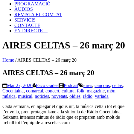
PROGRAMACIÓ
ÀUDIOS
REVISTA EL COMTAT
SERVICIS
CONTACTE
EN DIRECTE…
AIRES CELTAS – 26 març 20
Home
/
AIRES CELTAS – 26 març 20
AIRES CELTAS – 26 març 20
Mar 27, 2020
Paco Gadea
Podcast
aires
,
cançons
,
celtas
,
Cocentaina
,
comarcal
,
concert
,
cultura
,
folk
,
magazine
,
món
,
música
,
musical
,
noticies
,
novetats
,
oldies
,
ràdio
,
variada
Cada setmana, en aplegar el dijous nit, la música celta i tot el que
l’envolta, pren protagonisme a la sintonia de Ràdio Cocentaina.
Seixanta intensos minuts de ràdio que et preparen amb molt de
treball tot l’equip de airesceltas.com