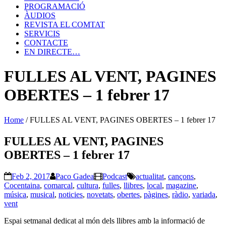
PROGRAMACIÓ
ÀUDIOS
REVISTA EL COMTAT
SERVICIS
CONTACTE
EN DIRECTE…
FULLES AL VENT, PAGINES
OBERTES – 1 febrer 17
Home
/
FULLES AL VENT, PAGINES OBERTES – 1 febrer 17
FULLES AL VENT, PAGINES
OBERTES – 1 febrer 17
Feb 2, 2017
Paco Gadea
Podcast
actualitat
,
cançons
,
Cocentaina
,
comarcal
,
cultura
,
fulles
,
llibres
,
local
,
magazine
,
música
,
musical
,
noticies
,
novetats
,
obertes
,
pàgines
,
ràdio
,
variada
,
vent
Espai setmanal dedicat al món dels llibres amb la informació de