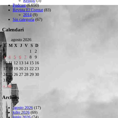
Religió
(3)
Podcast
(6.650)
Revista El Comtat
(83)
2014
(9)
Sin categoría
(67)
Calendari
agosto 2026
L
M
X
J
V
S
D
1
2
3
4
5
6
7
8
9
10
11
12
13
14
15
16
17
18
19
20
21
22
23
24
25
26
27
28
29
30
31
« Jul
Archius
agosto 2026
(17)
julio 2026
(69)
junio 2026
(74)