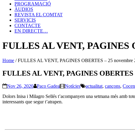
PROGRAMACIÓ
ÀUDIOS
REVISTA EL COMTAT
SERVICIS
CONTACTE
EN DIRECTE…
FULLES AL VENT, PAGINES O
Home
/
FULLES AL VENT, PAGINES OBERTES – 25 novembre 
FULLES AL VENT, PAGINES OBERTES – 
Nov 26, 2020
Paco Gadea
Notícies
actualitat
,
cançons
,
Cocen
Dolors Inisa i Milagro Sellés t’acompanyen una setmana més amb totes 
interessants que segur t’atrapen.