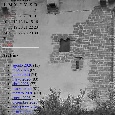
L
M
X
J
V
S
D
1
2
3
4
5
6
7
8
9
10
11
12
13
14
15
16
17
18
19
20
21
22
23
24
25
26
27
28
29
30
31
« Jul
Archius
agosto 2026
(11)
julio 2026
(69)
junio 2026
(74)
mayo 2026
(83)
abril 2026
(77)
marzo 2026
(81)
febrero 2026
(80)
enero 2026
(71)
diciembre 2025
(66)
noviembre 2025
(76)
octubre 2025
(72)