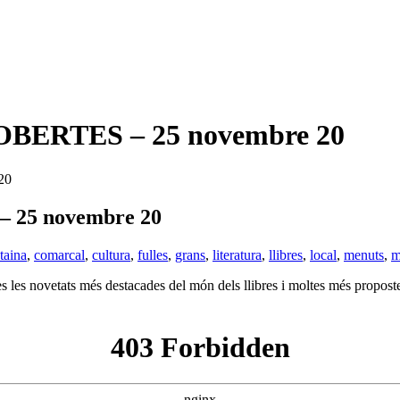
BERTES – 25 novembre 20
20
25 novembre 20
taina
,
comarcal
,
cultura
,
fulles
,
grans
,
literatura
,
llibres
,
local
,
menuts
,
m
les novetats més destacades del món dels llibres i moltes més propostes