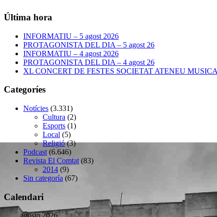
Última hora
INFORMATIU – 5 agost 2026
PROTAGONISTA DEL DIA – 5 agost 26
INFORMATIU – 4 agost 2026
PROTAGONISTA DEL DIA – 4 agost 26
XL CONCERT DE FESTES SOCIETAT ATENEU MUSICAL –
Categoríes
Notícies
(3.331)
Cultura
(2)
Esports
(1)
Local
(5)
Religió
(3)
Podcast
(6.646)
Revista El Comtat
(83)
2014
(9)
Sin categoría
(67)
Calendari
agosto 2026