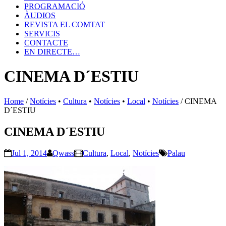
PROGRAMACIÓ
ÀUDIOS
REVISTA EL COMTAT
SERVICIS
CONTACTE
EN DIRECTE…
CINEMA D´ESTIU
Home
/
Notícies
•
Cultura
•
Notícies
•
Local
•
Notícies
/
CINEMA
D´ESTIU
CINEMA D´ESTIU
Jul 1, 2014
Qwass
Cultura
,
Local
,
Notícies
Palau