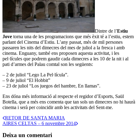
Dintre de l’
Estiu
Jove
torna una de les programacions que més èxit té a l’estiu, estem
parlant del Cinema d’Estiu. L’any passat, més de mil persones
passaren les nits del dimecres del mes de juliol a la fresca i amb
cinema. Enguany, també ens proposen aquesta activitat, i les
pel·lícules que podrem gaudir cada dimecres a les 10 de la nit i al
pati d’armes del Palau comtal son les següents:
– 2 de juliol “Lego La Pel·lícula”.
– 9 de juliol “El Hobbit”
– 23 de juliol “Los juegos del hambre, En llamas”.
Ens dóna més informació al respecte el regidor d’Esports, Saül
Botella, que a més ens comenta que tan sols un dimecres no hi haurà
cinema i serà per coincidir amb les activitats del Sent-me.
RETOR DE SANTA MARIA
AIRES CELTAS – 6 novembre 2014
Deixa un comentari