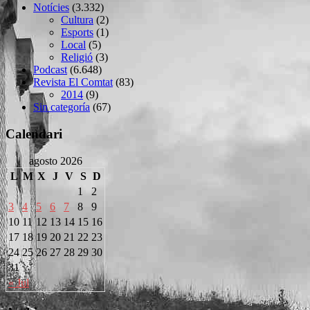
Notícies
(3.332)
Cultura
(2)
Esports
(1)
Local
(5)
Religió
(3)
Podcast
(6.648)
Revista El Comtat
(83)
2014
(9)
Sin categoría
(67)
Calendari
agosto 2026
L
M
X
J
V
S
D
1
2
3
4
5
6
7
8
9
10
11
12
13
14
15
16
17
18
19
20
21
22
23
24
25
26
27
28
29
30
31
« Jul