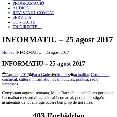
PROGRAMACIÓ
ÀUDIOS
REVISTA EL COMTAT
SERVICIS
CONTACTE
EN DIRECTE…
INFORMATIU – 25 agost 2017
Home
/
INFORMATIU – 25 agost 2017
INFORMATIU – 25 agost 2017
Ago 26, 2017
Paco Gadea
Notícies
actualitat
,
Cocentaina
,
comarcal
,
cultura
,
informatiu
,
local
,
noticies
,
política
,
ràdio
,
successos
Completant aquesta setmana, Maite Barrachina també ens porta tota
l’actualitat més pròxima, la local i comarcal, per a què estiga’m
assabentats de tot allò que ocorre ben prop de nosaltres.