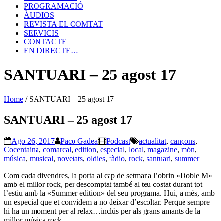
PROGRAMACIÓ
ÀUDIOS
REVISTA EL COMTAT
SERVICIS
CONTACTE
EN DIRECTE…
SANTUARI – 25 agost 17
Home
/
SANTUARI – 25 agost 17
SANTUARI – 25 agost 17
Ago 26, 2017
Paco Gadea
Podcast
actualitat
,
cançons
,
Cocentaina
,
comarcal
,
edition
,
especial
,
local
,
magazine
,
món
,
música
,
musical
,
novetats
,
oldies
,
ràdio
,
rock
,
santuari
,
summer
Com cada divendres, la porta al cap de setmana l’obrin «Doble M»
amb el millor rock, per descomptat també al teu costat durant tot
l’estiu amb la «Summer edition» del seu programa. Hui, a més, amb
un especial que et convidem a no deixar d’escoltar. Perquè sempre
hi ha un moment per al relax…inclús per als grans amants de la
millor música rock…