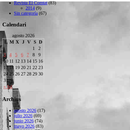
Revista El Comtat
(83)
2014
(9)
Sin categoría
(67)
Calendari
agosto 2026
L
M
X
J
V
S
D
1
2
3
4
5
6
7
8
9
10
11
12
13
14
15
16
17
18
19
20
21
22
23
24
25
26
27
28
29
30
31
« Jul
Archius
agosto 2026
(17)
julio 2026
(69)
junio 2026
(74)
mayo 2026
(83)