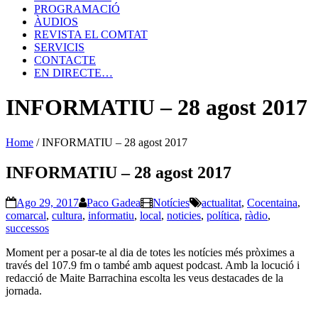
PROGRAMACIÓ
ÀUDIOS
REVISTA EL COMTAT
SERVICIS
CONTACTE
EN DIRECTE…
INFORMATIU – 28 agost 2017
Home
/
INFORMATIU – 28 agost 2017
INFORMATIU – 28 agost 2017
Ago 29, 2017
Paco Gadea
Notícies
actualitat
,
Cocentaina
,
comarcal
,
cultura
,
informatiu
,
local
,
noticies
,
política
,
ràdio
,
successos
Moment per a posar-te al dia de totes les notícies més pròximes a
través del 107.9 fm o també amb aquest podcast. Amb la locució i
redacció de Maite Barrachina escolta les veus destacades de la
jornada.