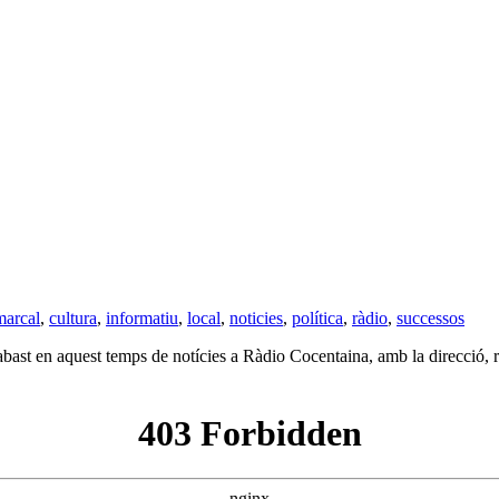
marcal
,
cultura
,
informatiu
,
local
,
noticies
,
política
,
ràdio
,
successos
bast en aquest temps de notícies a Ràdio Cocentaina, amb la direcció, re