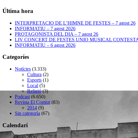
Última hora
INTERPRETACIO DE L’HIMNE DE FESTES – 7 agost 26
INFORMATIU – 7 agost 2026
PROTAGONISTA DEL DIA – 7 agost 26
LIV CONCERT DE FESTES UNIO MUSICAL CONTESTANA
INFORMATIU – 6 agost 2026
Categoríes
Notícies
(3.333)
Cultura
(2)
Esports
(1)
Local
(5)
Religió
(3)
Podcast
(6.650)
Revista El Comtat
(83)
2014
(9)
Sin categoría
(67)
Calendari
agosto 2026