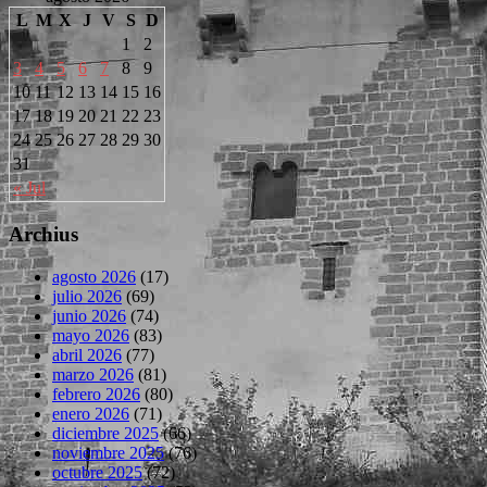
L
M
X
J
V
S
D
1
2
3
4
5
6
7
8
9
10
11
12
13
14
15
16
17
18
19
20
21
22
23
24
25
26
27
28
29
30
31
« Jul
Archius
agosto 2026
(17)
julio 2026
(69)
junio 2026
(74)
mayo 2026
(83)
abril 2026
(77)
marzo 2026
(81)
febrero 2026
(80)
enero 2026
(71)
diciembre 2025
(66)
noviembre 2025
(76)
octubre 2025
(72)