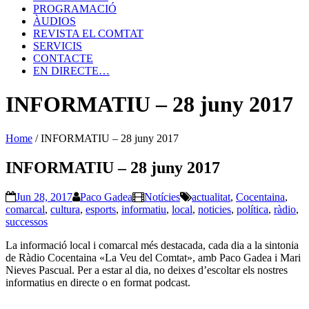
PROGRAMACIÓ
ÀUDIOS
REVISTA EL COMTAT
SERVICIS
CONTACTE
EN DIRECTE…
INFORMATIU – 28 juny 2017
Home
/
INFORMATIU – 28 juny 2017
INFORMATIU – 28 juny 2017
Jun 28, 2017
Paco Gadea
Notícies
actualitat
,
Cocentaina
,
comarcal
,
cultura
,
esports
,
informatiu
,
local
,
noticies
,
política
,
ràdio
,
successos
La informació local i comarcal més destacada, cada dia a la sintonia
de Ràdio Cocentaina «La Veu del Comtat», amb Paco Gadea i Mari
Nieves Pascual. Per a estar al dia, no deixes d’escoltar els nostres
informatius en directe o en format podcast.