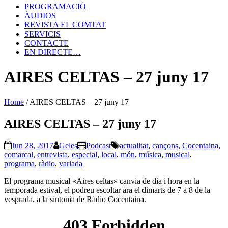
PROGRAMACIÓ
ÀUDIOS
REVISTA EL COMTAT
SERVICIS
CONTACTE
EN DIRECTE…
AIRES CELTAS – 27 juny 17
Home
/
AIRES CELTAS – 27 juny 17
AIRES CELTAS – 27 juny 17
Jun 28, 2017
Geles
Podcast
actualitat
,
cançons
,
Cocentaina
,
comarcal
,
entrevista
,
especial
,
local
,
món
,
música
,
musical
,
programa
,
ràdio
,
variada
El programa musical «Aires celtas» canvia de dia i hora en la
temporada estival, el podreu escoltar ara el dimarts de 7 a 8 de la
vesprada, a la sintonia de Ràdio Cocentaina.