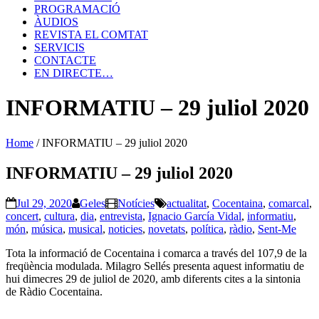
PROGRAMACIÓ
ÀUDIOS
REVISTA EL COMTAT
SERVICIS
CONTACTE
EN DIRECTE…
INFORMATIU – 29 juliol 2020
Home
/
INFORMATIU – 29 juliol 2020
INFORMATIU – 29 juliol 2020
Jul 29, 2020
Geles
Notícies
actualitat
,
Cocentaina
,
comarcal
,
concert
,
cultura
,
dia
,
entrevista
,
Ignacio García Vidal
,
informatiu
,
món
,
música
,
musical
,
noticies
,
novetats
,
política
,
ràdio
,
Sent-Me
Tota la informació de Cocentaina i comarca a través del 107,9 de la
freqüència modulada. Milagro Sellés presenta aquest informatiu de
hui dimecres 29 de juliol de 2020, amb diferents cites a la sintonia
de Ràdio Cocentaina.