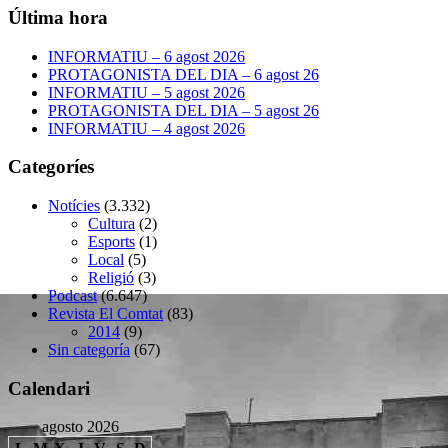
Última hora
INFORMATIU – 6 agost 2026
PROTAGONISTA DEL DIA – 6 agost 26
INFORMATIU – 5 agost 2026
PROTAGONISTA DEL DIA – 5 agost 26
INFORMATIU – 4 agost 2026
Categoríes
Notícies
(3.332)
Cultura
(2)
Esports
(1)
Local
(5)
Religió
(3)
Podcast
(6.647)
Revista El Comtat
(83)
2014
(9)
Sin categoría
(67)
Calendari
agosto 2026