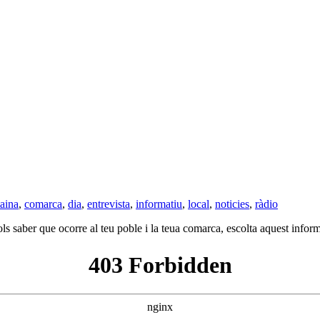
aina
,
comarca
,
dia
,
entrevista
,
informatiu
,
local
,
noticies
,
ràdio
ols saber que ocorre al teu poble i la teua comarca, escolta aquest info