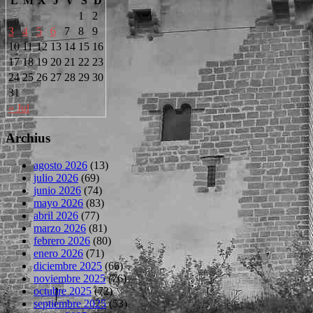
L
M
X
J
V
S
D
1
2
3
4
5
6
7
8
9
10
11
12
13
14
15
16
17
18
19
20
21
22
23
24
25
26
27
28
29
30
31
« Jul
Archius
agosto 2026
(13)
julio 2026
(69)
junio 2026
(74)
mayo 2026
(83)
abril 2026
(77)
marzo 2026
(81)
febrero 2026
(80)
enero 2026
(71)
diciembre 2025
(66)
noviembre 2025
(76)
octubre 2025
(72)
septiembre 2025
(53)