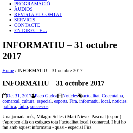
PROGRAMACIÓ
ÀUDIOS
REVISTA EL COMTAT
SERVICIS
CONTACTE
EN DIRECTE…
INFORMATIU – 31 octubre
2017
Home
/
INFORMATIU – 31 octubre 2017
INFORMATIU – 31 octubre 2017
Oct 31, 2017
Paco Gadea
Notícies
actualitat
,
Cocentaina
,
comarcal
,
cultura
,
especial
,
esports
,
Fira
,
informatiu
,
local
,
noticies
,
política
,
ràdio
,
successos
Una jornada més, Milagro Selles i Mari Nieves Pascual (esport)
t’apropen allà on estigues tota l’actualitat local i comarcal. I hui ho
fan amb aquest informatiu «quasi» especial Fira.