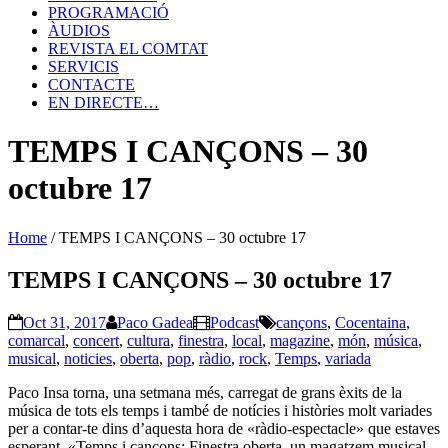
PROGRAMACIÓ
ÀUDIOS
REVISTA EL COMTAT
SERVICIS
CONTACTE
EN DIRECTE…
TEMPS I CANÇONS – 30
octubre 17
Home
/
TEMPS I CANÇONS – 30 octubre 17
TEMPS I CANÇONS – 30 octubre 17
Oct 31, 2017
Paco Gadea
Podcast
cançons
,
Cocentaina
,
comarcal
,
concert
,
cultura
,
finestra
,
local
,
magazine
,
món
,
música
,
musical
,
noticies
,
oberta
,
pop
,
ràdio
,
rock
,
Temps
,
variada
Paco Insa torna, una setmana més, carregat de grans èxits de la
música de tots els temps i també de notícies i històries molt variades
per a contar-te dins d’aquesta hora de «ràdio-espectacle» que estaves
esperant. «Temps i cançons: Finestra oberta, un magatzem musical