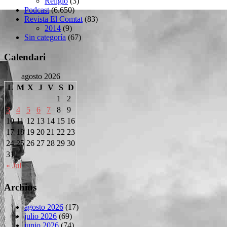
Religió
(3)
Podcast
(6.650)
Revista El Comtat
(83)
2014
(9)
Sin categoría
(67)
Calendari
agosto 2026
L
M
X
J
V
S
D
1
2
3
4
5
6
7
8
9
10
11
12
13
14
15
16
17
18
19
20
21
22
23
24
25
26
27
28
29
30
31
« Jul
Archius
agosto 2026
(17)
julio 2026
(69)
junio 2026
(74)