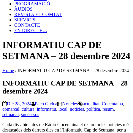
PROGRAMACIÓ
ÀUDIOS
REVISTA EL COMTAT
SERVICIS
CONTACTE
EN DIRECTE…
INFORMATIU CAP DE
SETMANA – 28 desembre 2024
Home
/
INFORMATIU CAP DE SETMANA – 28 desembre 2024
INFORMATIU CAP DE SETMANA – 28
desembre 2024
Dic 28, 2024
Paco Gadea
Notícies
actualitat
,
Cocentaina
,
comarcal
,
cultura
,
informatiu
,
local
,
noticies
,
política
,
resum
,
setmanal
,
successos
Cada dissabte i des de Ràdio Cocentaina et resumim les notícies més
destacades dels darrers dies en l’Informatiu Cap de Setmana, per a