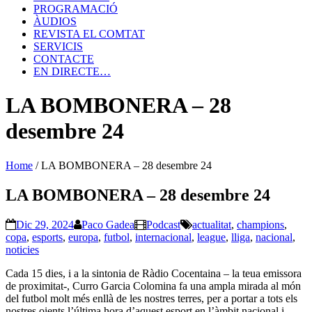
PROGRAMACIÓ
ÀUDIOS
REVISTA EL COMTAT
SERVICIS
CONTACTE
EN DIRECTE…
LA BOMBONERA – 28
desembre 24
Home
/
LA BOMBONERA – 28 desembre 24
LA BOMBONERA – 28 desembre 24
Dic 29, 2024
Paco Gadea
Podcast
actualitat
,
champions
,
copa
,
esports
,
europa
,
futbol
,
internacional
,
league
,
lliga
,
nacional
,
noticies
Cada 15 dies, i a la sintonia de Ràdio Cocentaina – la teua emissora
de proximitat-, Curro Garcia Colomina fa una ampla mirada al món
del futbol molt més enllà de les nostres terres, per a portar a tots els
nostres oients l’última hora d’aquest esport en l’àmbit nacional i