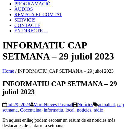
PROGRAMACIÓ
ÀUDIOS
REVISTA EL COMTAT
SERVICIS
CONTACTE
EN DIRECTE…
INFORMATIU CAP
SETMANA – 29 juliol 2023
Home
/
INFORMATIU CAP SETMANA – 29 juliol 2023
INFORMATIU CAP SETMANA – 29
juliol 2023
Jul 29, 2023
Mari Nieves Pascual
Notícies
actualitat
,
cap
setmana
,
Cocentaina
,
informatiu
,
local
,
noticies
,
ràdio
En aquest enllaç podem escotar un resum de es notícies més
destacades de la darrera setmana