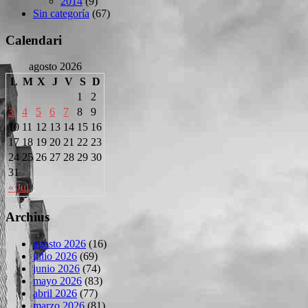
2014
(9)
Sin categoría
(67)
Calendari
agosto 2026
L
M
X
J
V
S
D
1
2
3
4
5
6
7
8
9
10
11
12
13
14
15
16
17
18
19
20
21
22
23
24
25
26
27
28
29
30
31
« Jul
Archius
agosto 2026
(16)
julio 2026
(69)
junio 2026
(74)
mayo 2026
(83)
abril 2026
(77)
marzo 2026
(81)