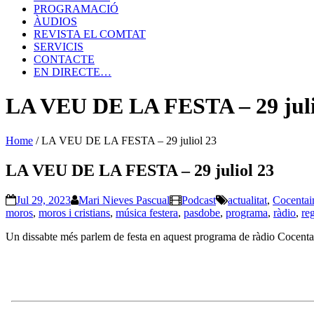
PROGRAMACIÓ
ÀUDIOS
REVISTA EL COMTAT
SERVICIS
CONTACTE
EN DIRECTE…
LA VEU DE LA FESTA – 29 juli
Home
/
LA VEU DE LA FESTA – 29 juliol 23
LA VEU DE LA FESTA – 29 juliol 23
Jul 29, 2023
Mari Nieves Pascual
Podcast
actualitat
,
Cocentai
moros
,
moros i cristians
,
música festera
,
pasdobe
,
programa
,
ràdio
,
re
Un dissabte més parlem de festa en aquest programa de ràdio Cocenta