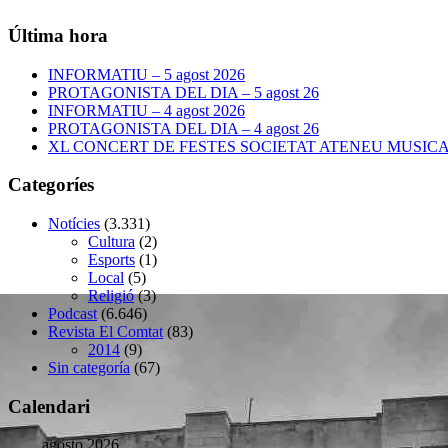
Última hora
INFORMATIU – 5 agost 2026
PROTAGONISTA DEL DIA – 5 agost 26
INFORMATIU – 4 agost 2026
PROTAGONISTA DEL DIA – 4 agost 26
XL CONCERT DE FESTES SOCIETAT ATENEU MUSICAL –
Categoríes
Notícies
(3.331)
Cultura
(2)
Esports
(1)
Local
(5)
Religió
(3)
Podcast
(6.646)
Revista El Comtat
(83)
2014
(9)
Sin categoría
(67)
Calendari
agosto 2026