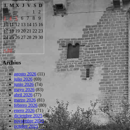
L
M
X
J
V
S
D
1
2
3
4
5
6
7
8
9
10
11
12
13
14
15
16
17
18
19
20
21
22
23
24
25
26
27
28
29
30
31
« Jul
Archius
agosto 2026
(11)
julio 2026
(69)
junio 2026
(74)
mayo 2026
(83)
abril 2026
(77)
marzo 2026
(81)
febrero 2026
(80)
enero 2026
(71)
diciembre 2025
(66)
noviembre 2025
(76)
octubre 2025
(72)