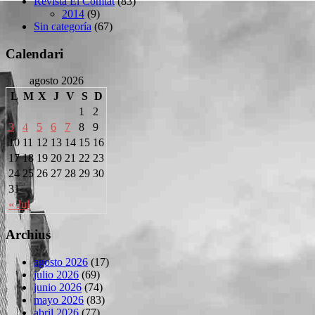
Revista El Comtat
(83)
2014
(9)
Sin categoría
(67)
Calendari
agosto 2026
L
M
X
J
V
S
D
1
2
3
4
5
6
7
8
9
10
11
12
13
14
15
16
17
18
19
20
21
22
23
24
25
26
27
28
29
30
31
« Jul
Archius
agosto 2026
(17)
julio 2026
(69)
junio 2026
(74)
mayo 2026
(83)
abril 2026
(77)