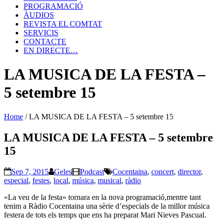
PROGRAMACIÓ
ÀUDIOS
REVISTA EL COMTAT
SERVICIS
CONTACTE
EN DIRECTE…
LA MUSICA DE LA FESTA –
5 setembre 15
Home
/
LA MUSICA DE LA FESTA – 5 setembre 15
LA MUSICA DE LA FESTA – 5 setembre
15
Sep 7, 2015
Geles
Podcast
Cocentaina
,
concert
,
director
,
especial
,
festes
,
local
,
música
,
musical
,
ràdio
«La veu de la festa» tornara en la nova programació,mentre tant
tenim a Ràdio Cocentaina una sèrie d’especials de la millor música
festera de tots els temps que ens ha preparat Mari Nieves Pascual.