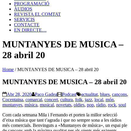
PROGRAMACIÓ
ÀUDIOS
REVISTA EL COMTAT
SERVICIS
CONTACTE
EN DIRECTE…
MUNTANYES DE MUSICA –
28 abril 20
Home
/
MUNTANYES DE MUSICA – 28 abril 20
MUNTANYES DE MUSICA – 28 abril 20
Abr 28, 2020
Paco Gadea
Podcast
actualitat
,
blues
,
cançons
,
Cocentaina
,
comarcal
,
concert
,
cultura
,
folk
,
jazz
,
local
,
món
,
muntanyes
,
música
,
musical
,
novetats
,
oldies
,
pop
,
ràdio
,
rock
,
soul
Com cada setmana Mila i Fernando et porten la millor selecció
d’eixa música que tant t’agrada i que no sempre sona a les ràdios
més comercials. Benvinguts a «Muntanyes de música», un espai ple
de cançons amb la màxima qualitat per als oients més exigents.