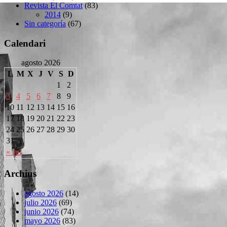
Revista El Comtat
(83)
2014
(9)
Sin categoría
(67)
Calendari
agosto 2026
L
M
X
J
V
S
D
1
2
3
4
5
6
7
8
9
10
11
12
13
14
15
16
17
18
19
20
21
22
23
24
25
26
27
28
29
30
31
« Jul
Archius
agosto 2026
(14)
julio 2026
(69)
junio 2026
(74)
mayo 2026
(83)